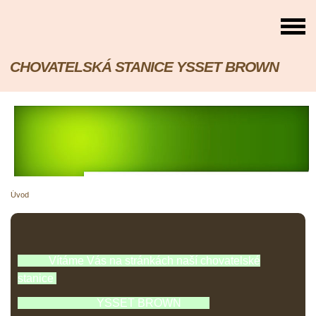
CHOVATELSKÁ STANICE YSSET BROWN
Úvod
Vítáme Vás na stránkách naší chovatelské
stanice
YSSET BROWN